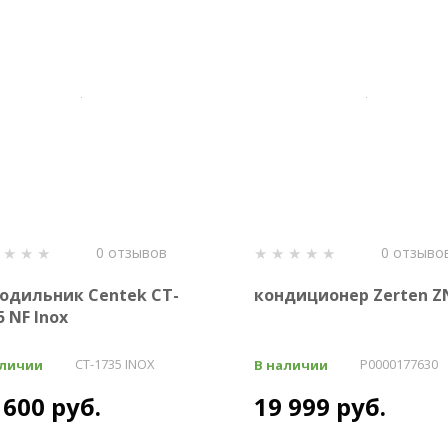
0 отзывов
0 отзыво
одильник Centek CT-
кондиционер Zerten ZN
5 NF Inox
CT-1735 INOX
P0000177630
аличии
В наличии
 600 руб.
19 999 руб.