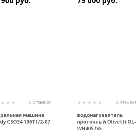
 900 руб.
75 000 руб.
0 отзывов
0 отзыво
иральная машина
водонагреватель
dy CSO34 106T1/2-07
проточный Olivetti OL-
WH4057SS