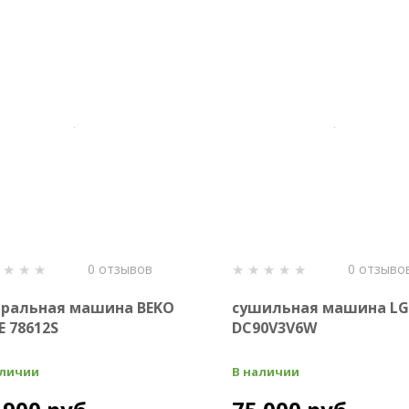
0 отзывов
0 отзыво
ральная машина BEKO
сушильная машина LG
E 78612S
DC90V3V6W
аличии
В наличии