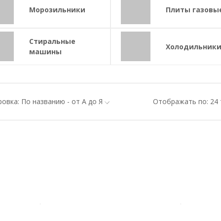
Морозильники
Плиты газовы
Стиральные
Холодильник
машины
овка: По названию - от А до Я
Отображать по: 24