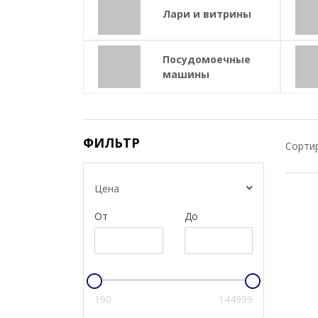
Лари и витрины
Посудомоечные
машины
ФИЛЬТР
Сортир
Цена
От
До
190
144999