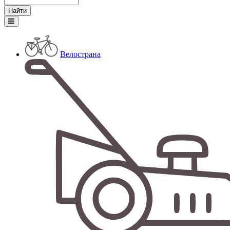
Велострана